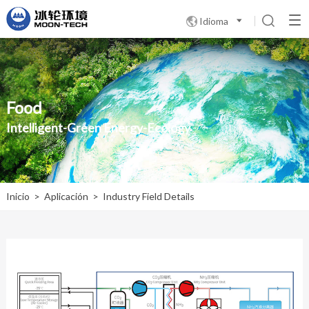
Idioma

Food
Intelligent-Green Energy-Ecology
Inicio
>
Aplicación
>
Industry Field Details