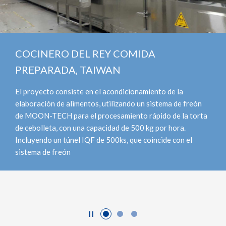
Y COMIDA
COCINERO DEL
AN
PREPARADA, T
acondicionamiento de la
El proyecto consiste e
tilizando un sistema de freón
elaboración de aliment
esamiento rápido de la torta
de MOON-TECH para el
idad de 500 kg por hora.
de cebolleta, con una 
500ks, que coincide con el
Incluyendo un túnel IQ
sistema de freón
