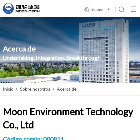
Idioma

Acerca de
Undertaking. Integration. Breakthrough
Inicio
>
Sobre nosotros
>
Acerca de
Moon Environment Technology
Co., Ltd
Código común: 000811