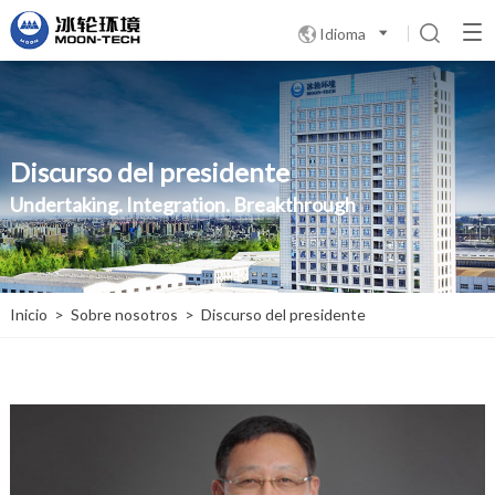
Idioma

Discurso del presidente
Undertaking. Integration. Breakthrough
Inicio
>
Sobre nosotros
>
Discurso del presidente